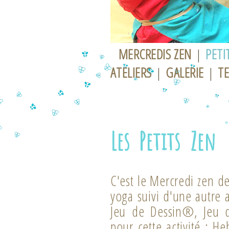
MERCREDIS ZEN
|
PETI
ATELIERS
|
GALERIE
|
T
Les Petits Zen
C'est le Mercredi zen d
yoga suivi d'une autre 
Jeu de Dessin®, Jeu d
pour cette activité : H